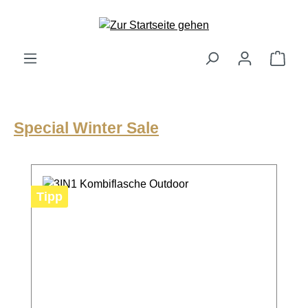
alt springen
Ware
Special Winter Sale
Produktgalerie überspringen
Tipp