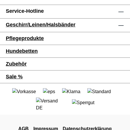
schmutzabweisendInnenfüllung:
hochwertiger SchaumstoffGrößen: M: 72 x 62
Service-Hotline
cmL: 90 x 70 cmXL: 105 x 80 cmDieses
Material hat mehrere sehr praktische
Geschirr/Leinen/Halsbänder
Eigenschaften, die als Hundebett wichtig
sind:- Fellbeständig- es wird nicht stinken-
Pflegeprodukte
lässt keine Feuchtigkeit durch, alles stoppt
auf dem Stoff- verblasst nicht, fusselt nicht-
Hundebetten
besonders dick, langlebig- Öko-Tex Standard
100, antiallergenDie Unterseite dieser
Zubehör
Hundematratze besteht aus einer
Sale %
herausnehmbaren Kaltschaumplatte, die
speziell für den Langzeitgebrauch konzipiert
ist. Auch schwerere Gewichte kann er
problemlos bewältigen und das Kissen kann
umgedreht werden, wenn Sie die glatte
Oberfläche bevorzugen!Wie man
reinigt:Wischen Sie es mit einem feuchten
Schwamm ab oder waschen Sie den
AGB
Impressum
Datenschutzerklärung