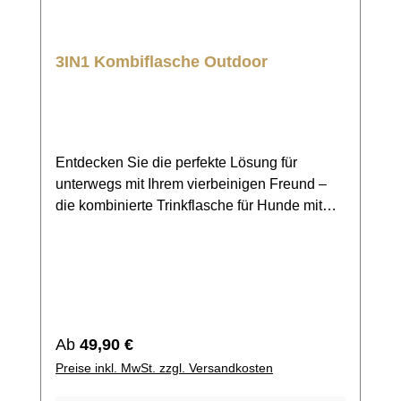
3IN1 Kombiflasche Outdoor
Entdecken Sie die perfekte Lösung für
unterwegs mit Ihrem vierbeinigen Freund –
die kombinierte Trinkflasche für Hunde mit
integriertem Futternapf! Diese praktische und
durchdachte Trinkflasche ist ideal für
Spaziergänge, Wanderungen oder Reisen.
Die Flasche besteht aus robustem Edelstahl,
BPA-freiem Material und bietet 1000ml
Volumen, um sicherzustellen, dass Ihr Hund
Regulärer Preis:
Ab
49,90 €
immer ausreichend Wasser hat. Der
Preise inkl. MwSt. zzgl. Versandkosten
integrierte Futternapf lässt sich einfach unten
abschrauben und ist perfekt für Snacks oder