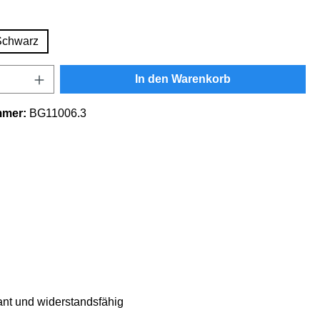
swählen
Schwarz
Anzahl: Gib den gewünschten Wert ein oder
In den Warenkorb
mmer:
BG11006.3
ant und widerstandsfähig