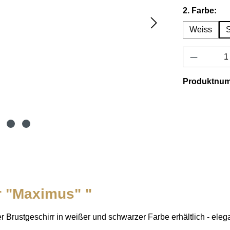
au
2. Farbe:
Weiss
Produkt 
Produktnu
r "Maximus" "
 Brustgeschirr in weißer und schwarzer Farbe erhältlich - eleg