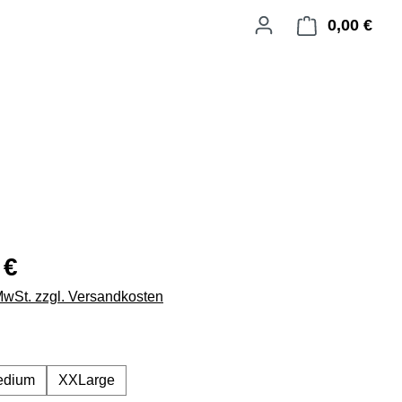
0,00 €
Ware
 €
 MwSt. zzgl. Versandkosten
swählen
edium
XXLarge