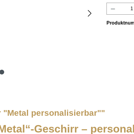
Produkt 
Produktnu
 "Metal personalisierbar""
Metal“-Geschirr – personali