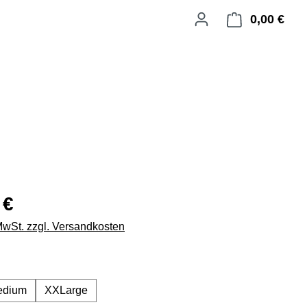
0,00 €
Ware
 €
 MwSt. zzgl. Versandkosten
swählen
edium
XXLarge