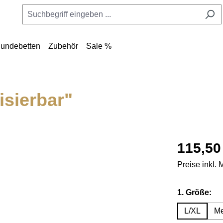
undebetten
Zubehör
Sale %
isierbar"
115,50
Preise inkl.
au
1. Größe:
L/XL
M