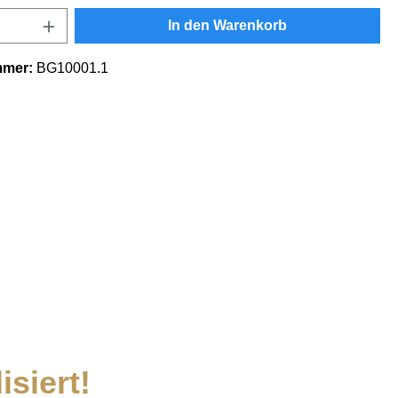
Anzahl: Gib den gewünschten Wert ein oder
In den Warenkorb
mmer:
BG10001.1
siert!