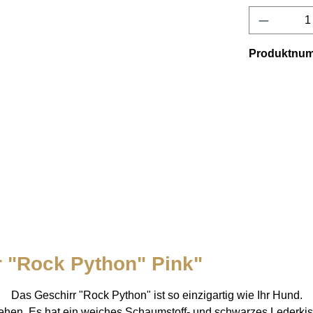
Produkt 
Produktnu
r "Rock Python" Pink"
Das Geschirr "Rock Python" ist so einzigartig wie Ihr Hund.
ehen. Es hat ein weiches Schaumstoff- und schwarzes Lederkisse