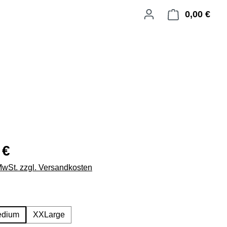
0,00 €
Ware
 €
 MwSt. zzgl. Versandkosten
swählen
dium
XXLarge