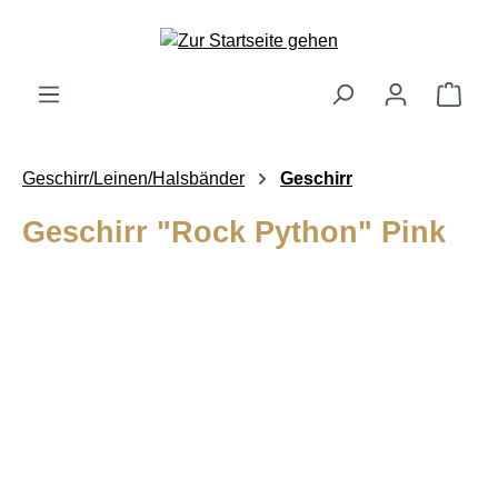
alt springen
Ware
Geschirr/Leinen/Halsbänder
Geschirr
Geschirr "Rock Python" Pink
Bildergalerie überspringen