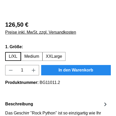
126,50 €
Preise inkl. MwSt. zzgl. Versandkosten
auswählen
1. Größe:
L/XL
Medium
XXLarge
Produkt Anzahl: Gib den gewünschten Wert e
In den Warenkorb
Produktnummer:
BG11011.2
Beschreibung
Das Geschirr "Rock Python" ist so einzigartig wie Ihr