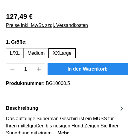
127,49 €
Preise inkl. MwSt. zzgl. Versandkosten
auswählen
1. Größe:
L/XL
Medium
XXLarge
Produkt Anzahl: Gib den gewünschten Wert e
In den Warenkorb
Produktnummer:
BG10000.5
Beschreibung
Das auffällige Superman-Geschirr ist ein MUSS für
Ihren mittelgroßen bis riesigen Hund.Zeigen Sie Ihren
Superhund mit einem…
Mehr