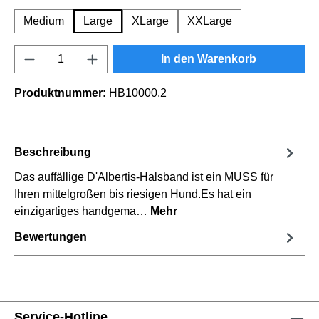
Medium
Large
XLarge
XXLarge
Produkt Anzahl: Gib den gewünschten Wert e
In den Warenkorb
Produktnummer:
HB10000.2
Beschreibung
Das auffällige D'Albertis-Halsband ist ein MUSS für
Ihren mittelgroßen bis riesigen Hund.Es hat ein
einzigartiges handgema…
Mehr
Bewertungen
Service-Hotline