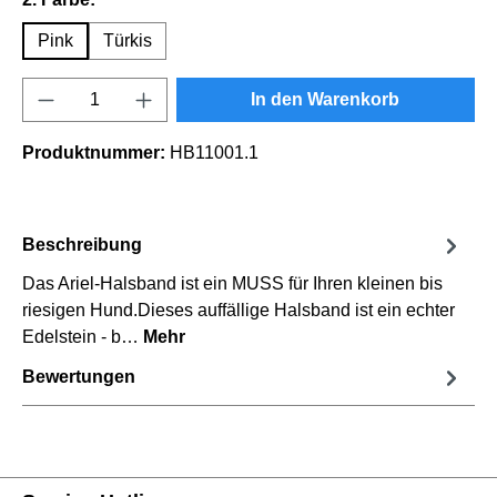
Pink
Türkis
Produkt Anzahl: Gib den gewünschten Wert e
In den Warenkorb
Produktnummer:
HB11001.1
Beschreibung
Das Ariel-Halsband ist ein MUSS für Ihren kleinen bis
riesigen Hund.Dieses auffällige Halsband ist ein echter
Edelstein - b…
Mehr
Bewertungen