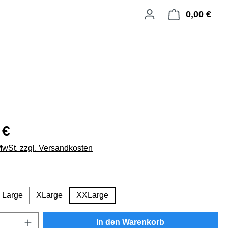
0,00 €
Ware
 €
 MwSt. zzgl. Versandkosten
swählen
Large
XLarge
XXLarge
Anzahl: Gib den gewünschten Wert ein oder
In den Warenkorb