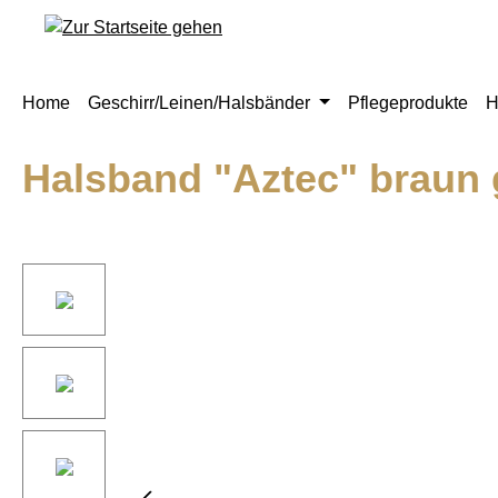
springen
Zur Hauptnavigation springen
Home
Geschirr/Leinen/Halsbänder
Pflegeprodukte
H
Halsband "Aztec" braun 
Bildergalerie überspringen