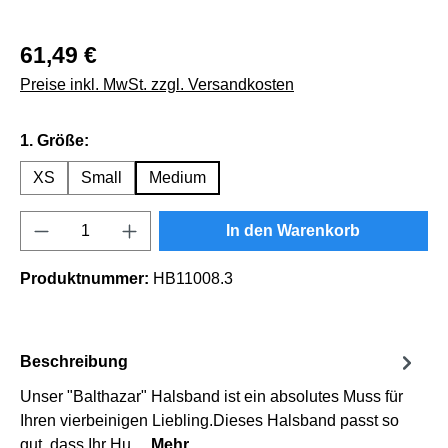
61,49 €
Preise inkl. MwSt. zzgl. Versandkosten
auswählen
1. Größe:
XS
Small
Medium
Produkt Anzahl: Gib den gewünschten Wert e
In den Warenkorb
Produktnummer:
HB11008.3
Beschreibung
Unser "Balthazar" Halsband ist ein absolutes Muss für
Ihren vierbeinigen Liebling.Dieses Halsband passt so
gut, dass Ihr Hu…
Mehr