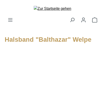
alt springen
Ware
Halsband "Balthazar" Welpe
Bildergalerie überspringen