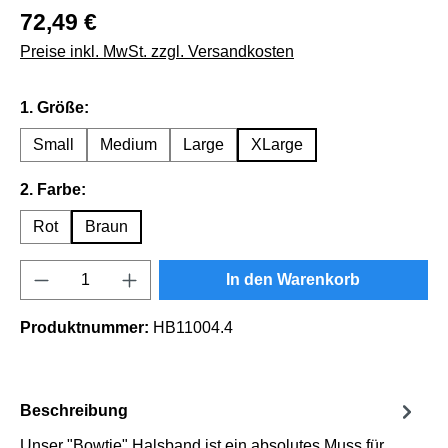
72,49 €
Preise inkl. MwSt. zzgl. Versandkosten
auswählen
1. Größe:
Small
Medium
Large
XLarge
auswählen
2. Farbe:
Rot
Braun
Produkt Anzahl: Gib den gewünschten Wert e
In den Warenkorb
Produktnummer:
HB11004.4
Beschreibung
Unser "Bowtie" Halsband ist ein absolutes Muss für