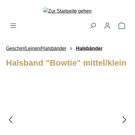
alt springen
Ware
Geschirr/Leinen/Halsbänder
Halsbänder
Halsband "Bowtie" mittel/klein
Bildergalerie überspringen