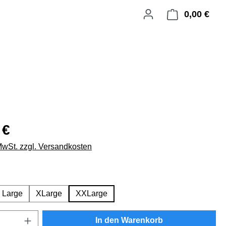
0,00 €
Ware
 €
 MwSt. zzgl. Versandkosten
swählen
Large
XLarge
XXLarge
Anzahl: Gib den gewünschten Wert ein oder
In den Warenkorb