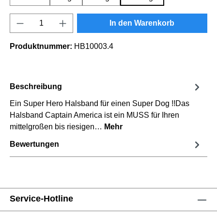
Produkt Anzahl: Gib den gewünschten Wert e
In den Warenkorb
Produktnummer:
HB10003.4
Beschreibung
Ein Super Hero Halsband für einen Super Dog !!Das
Halsband Captain America ist ein MUSS für Ihren
mittelgroßen bis riesigen…
Mehr
Bewertungen
Service-Hotline