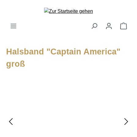
alt springen
Ware
Halsband "Captain America"
groß
Bildergalerie überspringen