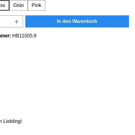
ss
Grün
Pink
Anzahl: Gib den gewünschten Wert ein oder
In den Warenkorb
mmer:
HB11005.9
 Liebling!