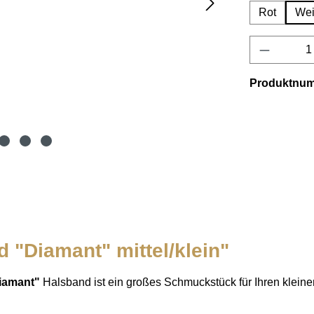
Rot
Wei
Produkt 
Produktnu
 "Diamant" mittel/klein"
iamant"
Halsband ist ein großes Schmuckstück für Ihren kleinen