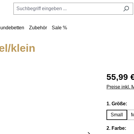
undebetten
Zubehör
Sale %
l/klein
55,99 
Preise inkl.
au
1. Größe:
Small
M
au
2. Farbe: