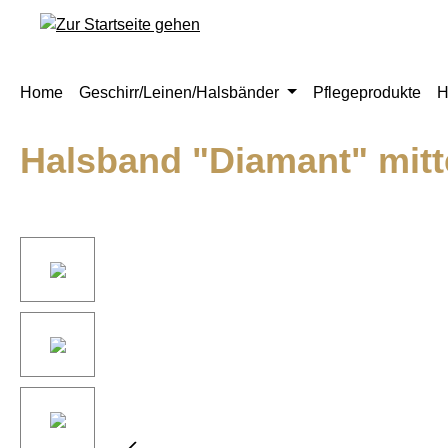
springen
Zur Hauptnavigation springen
Home
Geschirr/Leinen/Halsbänder
Pflegeprodukte
H
Halsband "Diamant" mitte
Bildergalerie überspringen