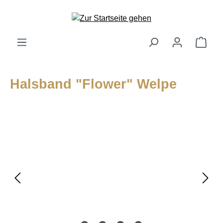
alt springen
Ware
Halsband "Flower" Welpe
Bildergalerie überspringen