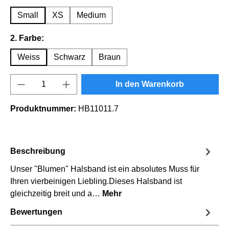
Small
XS
Medium
auswählen
2. Farbe:
Weiss
Schwarz
Braun
Produkt Anzahl: Gib den gewünschten Wert e
In den Warenkorb
Produktnummer:
HB11011.7
Beschreibung
Unser "Blumen" Halsband ist ein absolutes Muss für
Ihren vierbeinigen Liebling.Dieses Halsband ist
gleichzeitig breit und a…
Mehr
Bewertungen