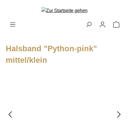
alt springen
Ware
Halsband "Python-pink"
mittel/klein
Bildergalerie überspringen