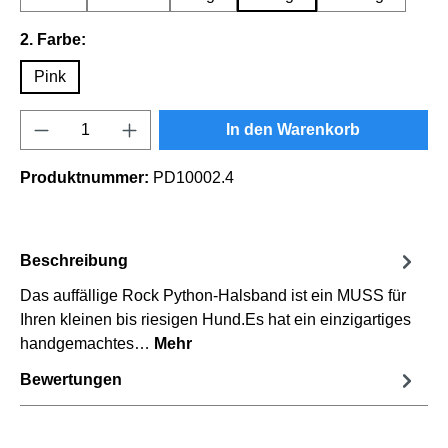
auswählen
2. Farbe:
Pink
Produkt Anzahl: Gib den gewünschten Wert e
In den Warenkorb
Produktnummer:
PD10002.4
Beschreibung
Das auffällige Rock Python-Halsband ist ein MUSS für
Ihren kleinen bis riesigen Hund.Es hat ein einzigartiges
handgemachtes…
Mehr
Bewertungen