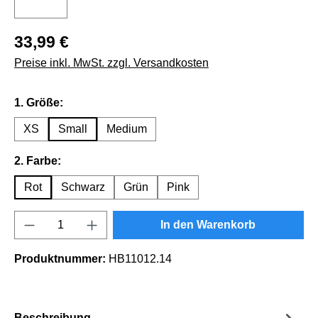
33,99 €
Preise inkl. MwSt. zzgl. Versandkosten
auswählen
1. Größe:
XS
Small
Medium
auswählen
2. Farbe:
Rot
Schwarz
Grün
Pink
Produkt Anzahl: Gib den gewünschten Wert e
In den Warenkorb
Produktnummer:
HB11012.14
Beschreibung