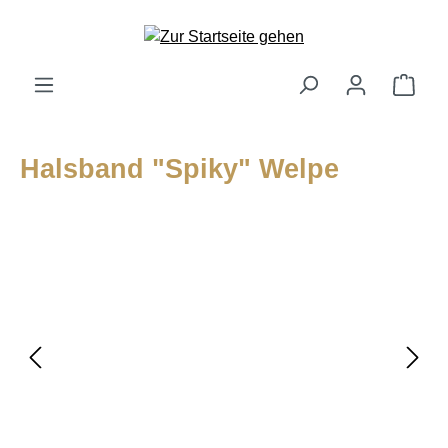
alt springen
Ware
Halsband "Spiky" Welpe
Bildergalerie überspringen