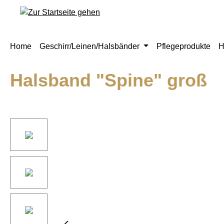
springen
Zur Hauptnavigation springen
Home
Geschirr/Leinen/Halsbänder
Pflegeprodukte
H
Halsband "Spine" groß
Bildergalerie überspringen