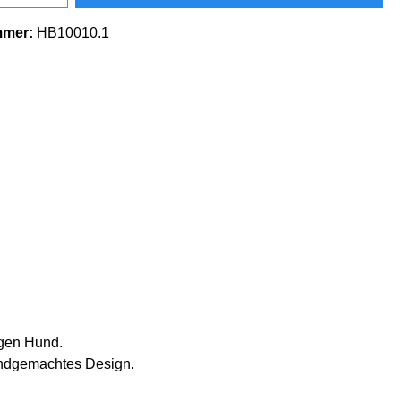
mmer:
HB10010.1
igen Hund.
handgemachtes Design.