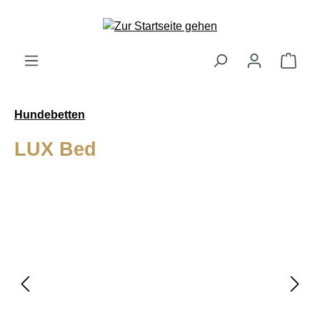
alt springen
Ware
Hundebetten
LUX Bed
Bildergalerie überspringen